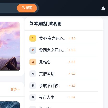
👤
🔍 搜索
📺 本周热门电视剧
爱·回家之开心速递
1
⭐ 4.0
爱回家之开心速递
2
⭐ 3.0
意难忘
3
⭐ 3.5
真情国语
4
⭐ 5.0
亲戚不计较
5
⭐ 2.0
更多 >
夜市人生
6
⭐ 1.0