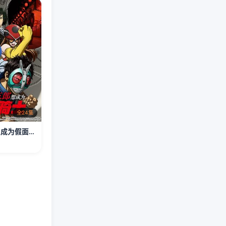
全24集
东岛丹三郎想成为假面骑士