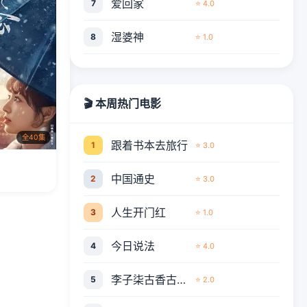
爱回家
7
⭐ 4.0
湿婆神
8
⭐ 1.0
🎬 本周热门电影
全40集
跟着书本去旅行
1
⭐ 3.0
中国通史
2
⭐ 3.0
人生开门红
3
⭐ 1.0
今日说法
4
⭐ 4.0
李子柒古香古食全集
5
⭐ 2.0