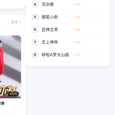
灵剑尊
4
⭐ 2.0
蜡笔小新
5
⭐ 1.0
更多 >
武神主宰
6
⭐ 1.0
无上神帝
7
⭐ 3.0
哆啦A梦大山版
8
⭐ 1.0
更新中
师季