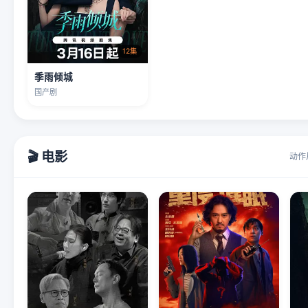
12集
季雨倾城
国产剧
🎬 电影
动作