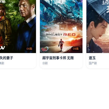
06集
06集
失的妻子
超宇宙刑事卡邦 无限
逐玉
美剧
日剧
国产剧