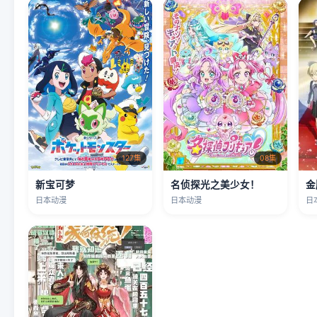
127集
08集
新宝可梦
名侦探光之美少女！
金
日本动漫
日本动漫
日