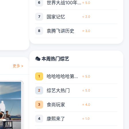
世界大战100年全程实录
6
⭐ 5.0
国家记忆
7
⭐ 2.0
袁腾飞讲历史
8
⭐ 3.0
🎭 本周热门综艺
更多 >
哈哈哈哈哈第五季
1
⭐ 5.0
综艺大热门
2
⭐ 5.0
食尚玩家
3
⭐ 4.0
康熙来了
4
⭐ 1.0