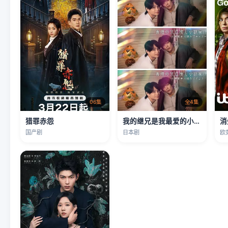
06集
全4集
猎罪赤怨
我的继兄是我最爱的小说家！？
消
国产剧
日本剧
欧