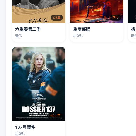
03集
正片
六重奏第二季
重度催眠
极
音乐
悬疑片
动
HD中字
137号案件
悬疑片