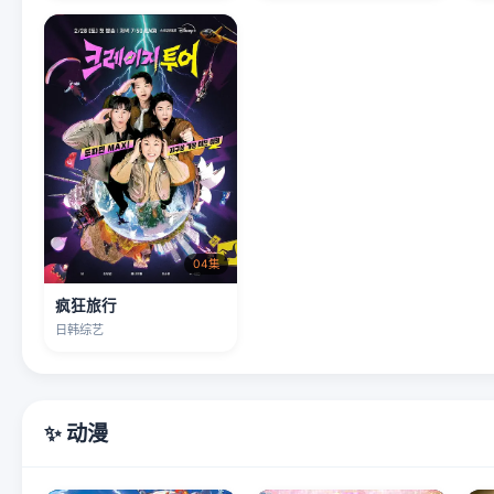
04集
疯狂旅行
日韩综艺
✨ 动漫