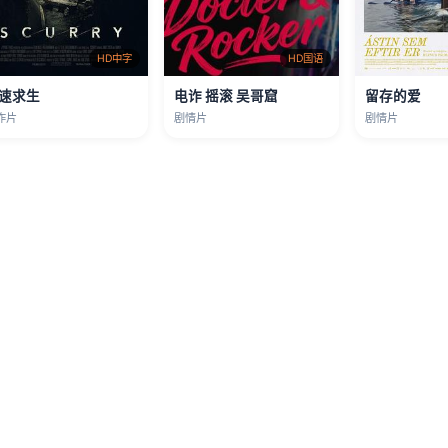
HD中字
HD国语
速求生
电诈 摇滚 吴哥窟
留存的爱
作片
剧情片
剧情片