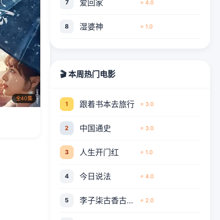
爱回家
7
⭐ 4.0
湿婆神
8
⭐ 1.0
🎬 本周热门电影
全40集
跟着书本去旅行
1
⭐ 3.0
中国通史
2
⭐ 3.0
人生开门红
3
⭐ 1.0
今日说法
4
⭐ 4.0
李子柒古香古食全集
5
⭐ 2.0