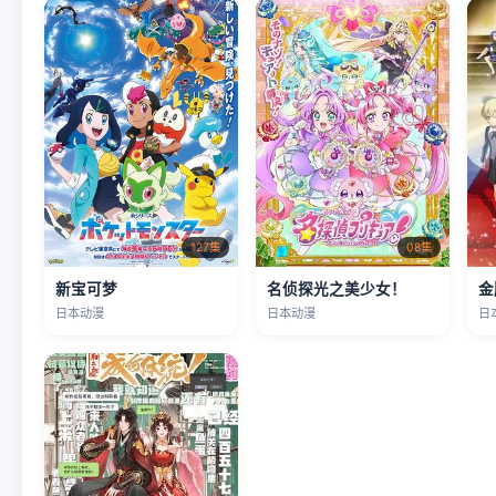
127集
08集
新宝可梦
名侦探光之美少女！
金
日本动漫
日本动漫
日