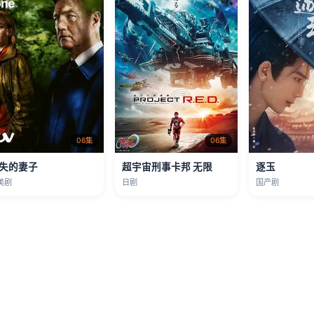
06集
06集
失的妻子
超宇宙刑事卡邦 无限
逐玉
美剧
日剧
国产剧