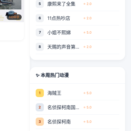
康熙来了全集
5
⭐ 2.0
11点热吵店
HD中字
6
⭐ 2.0
小姐不熙娣
7
⭐ 5.0
天赐的声音第六季
8
⭐ 2.0
✨ 本周热门动漫
海贼王
1
⭐ 5.0
名侦探柯南国语版
2
⭐ 5.0
名侦探柯南
3
⭐ 5.0