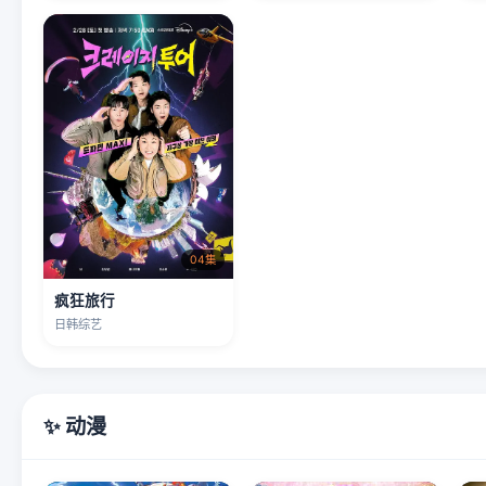
04集
疯狂旅行
日韩综艺
✨ 动漫