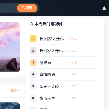
👤
🔍 搜索
📺 本周热门电视剧
爱·回家之开心速递
1
⭐ 4.0
爱回家之开心速递
2
⭐ 3.0
意难忘
3
⭐ 3.5
真情国语
4
⭐ 5.0
亲戚不计较
5
⭐ 2.0
更多 >
夜市人生
6
⭐ 1.0