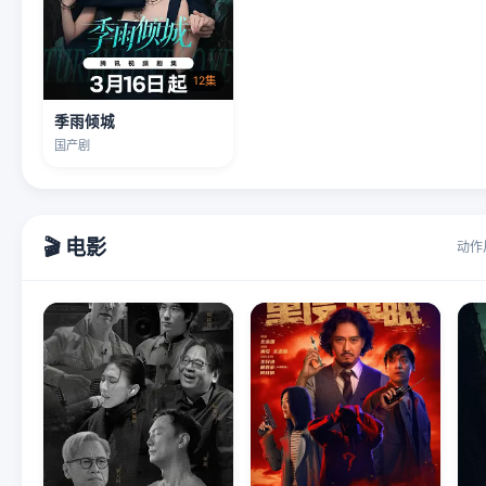
12集
季雨倾城
国产剧
🎬 电影
动作