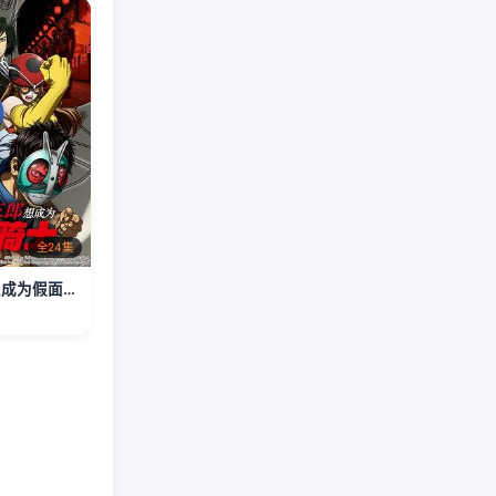
全24集
东岛丹三郎想成为假面骑士