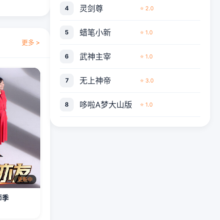
灵剑尊
4
⭐ 2.0
蜡笔小新
5
⭐ 1.0
更多 >
武神主宰
6
⭐ 1.0
无上神帝
7
⭐ 3.0
哆啦A梦大山版
8
⭐ 1.0
更新中
师季