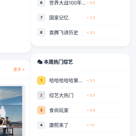
世界大战100年全程实录
6
⭐ 5.0
国家记忆
7
⭐ 2.0
袁腾飞讲历史
8
⭐ 3.0
🎭 本周热门综艺
更多 >
哈哈哈哈哈第五季
1
⭐ 5.0
综艺大热门
2
⭐ 5.0
食尚玩家
3
⭐ 4.0
康熙来了
4
⭐ 1.0