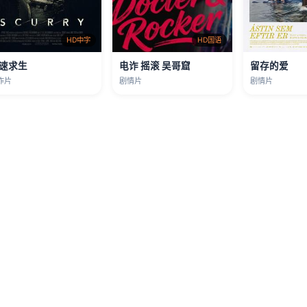
HD中字
HD国语
速求生
电诈 摇滚 吴哥窟
留存的爱
作片
剧情片
剧情片