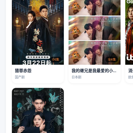
06集
全4集
猎罪赤怨
我的继兄是我最爱的小说家！？
消
国产剧
日本剧
欧