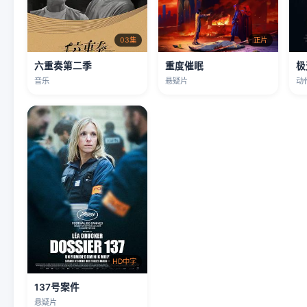
03集
正片
六重奏第二季
重度催眠
极
音乐
悬疑片
动
HD中字
137号案件
悬疑片